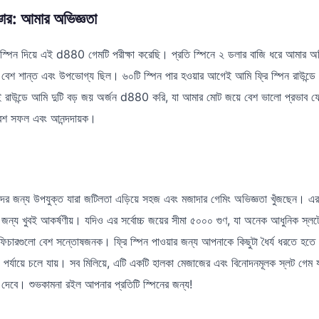
চার: আমার অভিজ্ঞতা
স্পিন দিয়ে এই d880 গেমটি পরীক্ষা করেছি। প্রতি স্পিনে ২ ডলার বাজি ধরে আমার অ
া বেশ শান্ত এবং উপভোগ্য ছিল। ৬০টি স্পিন পার হওয়ার আগেই আমি ফ্রি স্পিন রাউন্ডে 
ই রাউন্ডে আমি দুটি বড় জয় অর্জন d880 করি, যা আমার মোট জয়ে বেশ ভালো প্রভাব 
 বেশ সফল এবং আনন্দদায়ক।
জন্য উপযুক্ত যারা জটিলতা এড়িয়ে সহজ এবং মজাদার গেমিং অভিজ্ঞতা খুঁজছেন। এর উ
 জন্য খুবই আকর্ষণীয়। যদিও এর সর্বোচ্চ জয়ের সীমা ৫০০০ গুণ, যা অনেক আধুনিক স্লটে
িচারগুলো বেশ সন্তোষজনক। ফ্রি স্পিন পাওয়ার জন্য আপনাকে কিছুটা ধৈর্য ধরতে হতে
পর্যায়ে চলে যায়। সব মিলিয়ে, এটি একটি হালকা মেজাজের এবং বিনোদনমূলক স্লট গেম 
 দেবে। শুভকামনা রইল আপনার প্রতিটি স্পিনের জন্য!