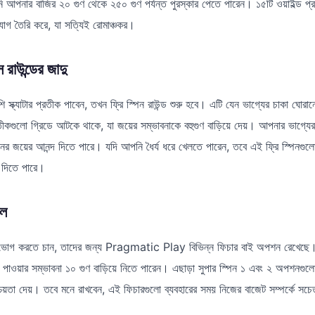
 আপনার বাজির ২০ গুণ থেকে ২৫০ গুণ পর্যন্ত পুরস্কার পেতে পারেন। ১৫টি ওয়াইল্ড 
যোগ তৈরি করে, যা সত্যিই রোমাঞ্চকর।
 রাউন্ডের জাদু
স্ক্যাটার প্রতীক পাবেন, তখন ফ্রি স্পিন রাউন্ড শুরু হবে। এটি যেন ভাগ্যের চাকা ঘোরান
্রতীকগুলো গ্রিডে আটকে থাকে, যা জয়ের সম্ভাবনাকে বহুগুণ বাড়িয়ে দেয়। আপনার ভাগ্যে
ের জয়ের আনন্দ দিতে পারে। যদি আপনি ধৈর্য ধরে খেলতে পারেন, তবে এই ফ্রি স্পিনগ
ে দিতে পারে।
শল
ড উপভোগ করতে চান, তাদের জন্য Pragmatic Play বিভিন্ন ফিচার বাই অপশন রেখে
িন পাওয়ার সম্ভাবনা ১০ গুণ বাড়িয়ে নিতে পারেন। এছাড়া সুপার স্পিন ১ এবং ২ অপশনগুল
চয়তা দেয়। তবে মনে রাখবেন, এই ফিচারগুলো ব্যবহারের সময় নিজের বাজেট সম্পর্কে সচ