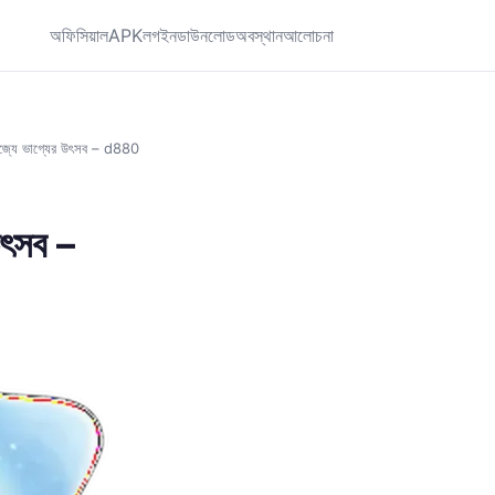
অফিসিয়াল
APK
লগইন
ডাউনলোড
অবস্থান
আলোচনা
জ্যে ভাগ্যের উৎসব – d880
উৎসব –