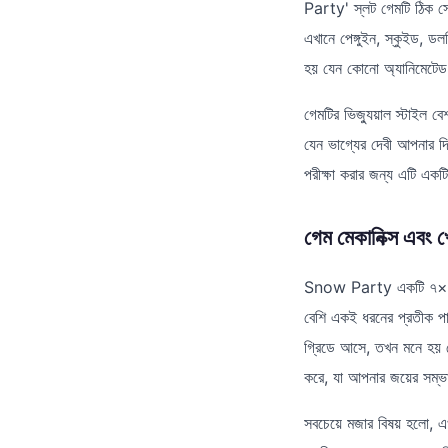
Party' স্লট গেমটি ঠিক স
এখানে পেঙ্গুইন, স্কুইড,
হয় যেন কোনো অ্যানিমেটেড ম
গেমটির ভিজ্যুয়াল স্টাইল 
যেন ভাগ্যের দেবী আপনার দ
পরীক্ষা করার জন্য এটি একটি 
গেম মেকানিক্স এবং খ
Snow Party একটি ৭×৭ গ্রি
বেশি একই ধরনের প্রতীক প
গ্রিডে আসে, তখন মনে হয় 
করে, যা আপনার জয়ের সম্ভা
সবচেয়ে মজার বিষয় হলো, এ