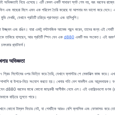
েই অভিজ্ঞতাই নিয়ে এসেছে। এটি কেবল একটি সাধারণ স্লট গেম নয়, বরং বরফের রাজ্
 ডলফিন এবং মাছেরা মিলে এমন এক পরিবেশ তৈরি করেছে যা আপনার মন ভালো করে দেবে। 
ুভি দেখছি, যেখানে প্রতিটি চরিত্র প্রাণবন্ত এবং হাসিখুশি।
বেশ উজ্জ্বল এবং রঙিন। যারা একটু নস্টালজিক আমেজ পছন্দ করেন, তাদের জন্য এই গেমট
িকে তাকিয়ে হাসছেন, আর প্রতিটি স্পিন যেন এক
d880
একটি শুভ সংকেত। এই বরফশী
চমৎকার প্ল্যাটফর্ম।
েলার অভিজ্ঞতা
ড সিস্টেমের ওপর ভিত্তি করে তৈরি, যেখানে ক্লাস্টার পে মেকানিক্স কাজ করে। এখা
াশাপাশি বা উপরে-নিচে সংযোগ করতে হয়। খেলার গতি বেশ সাবলীল এবং আনন্দদায়ক। য
যেন d880 বরফের মাঝে কোনো জাদুকরী আশীর্বাদ নেমে এল। এই ওয়াইল্ডগুলো গুণক 
বনাকে বাড়িয়ে তুলতে পারে।
খানে কোনো টাম্বল ফিচার নেই, যা গেমটিকে আরও বেশি ক্লাসিক এবং ফোকাসড করে ত