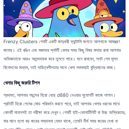
Frenzy Clusters গেমটি একটি জাদুকরী ফ্যান্টাসি জগতে আপনাকে আমন্ত্রণ
জানায়। এই রঙিন এবং মজাদার স্লটটি খেলার সময় কিছু বিষয় মাথায় রাখা আপনার
অভিজ্ঞতাকে আরও আনন্দদায়ক করে তুলতে পারে। মনে রাখবেন, স্লট গেম মূলত
বিনোদনের মাধ্যম, তাই দায়িত্বশীলতার সাথে খেলা সবসময়ই বুদ্ধিমানের কাজ।
খেলার কিছু জরুরি টিপস
প্রথমত, আপনার পছন্দের হিরো বেছে d880 নেওয়ার সুযোগটি কাজে লাগান।
প্রতিটি হিরো গেমের মোড পরিবর্তন করতে পারে, তাই আপনার খেলার ধরনের সাথে
কোনটি মানানসই তা পরীক্ষা করে দেখুন। গেমটি হাই-ভোলাটিলিটি বা উচ্চ অস্থিরতার,
যার মানে হলো বড় জয়ের সম্ভাবনা যেমন থাকে, তেমনি দীর্ঘ সময় জয়ের দেখা না