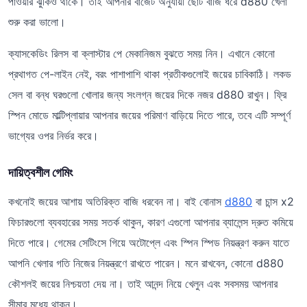
পাওয়ার ঝুঁকিও থাকে। তাই আপনার বাজেট অনুযায়ী ছোট বাজি ধরে d880 খেলা
শুরু করা ভালো।
ক্যাসকেডিং রিলস বা ক্লাস্টার পে মেকানিজম বুঝতে সময় নিন। এখানে কোনো
প্রথাগত পে-লাইন নেই, বরং পাশাপাশি থাকা প্রতীকগুলোই জয়ের চাবিকাঠি। লকড
সেল বা বন্ধ ঘরগুলো খোলার জন্য সংলগ্ন জয়ের দিকে নজর d880 রাখুন। ফ্রি
স্পিন মোডে মাল্টিপ্লায়ার আপনার জয়ের পরিমাণ বাড়িয়ে দিতে পারে, তবে এটি সম্পূর্ণ
ভাগ্যের ওপর নির্ভর করে।
দায়িত্বশীল গেমিং
কখনোই জয়ের আশায় অতিরিক্ত বাজি ধরবেন না। বাই বোনাস
d880
বা চান্স x2
ফিচারগুলো ব্যবহারের সময় সতর্ক থাকুন, কারণ এগুলো আপনার ব্যালেন্স দ্রুত কমিয়ে
দিতে পারে। গেমের সেটিংসে গিয়ে অটোপ্লে এবং স্পিন স্পিড নিয়ন্ত্রণ করুন যাতে
আপনি খেলার গতি নিজের নিয়ন্ত্রণে রাখতে পারেন। মনে রাখবেন, কোনো d880
কৌশলই জয়ের নিশ্চয়তা দেয় না। তাই আনন্দ নিয়ে খেলুন এবং সবসময় আপনার
সীমার মধ্যে থাকুন।