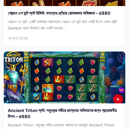
গোল্ডেন এগ হান্ট স্লট রিভিউ: বসন্তের ছোঁয়ায় রোমাঞ্চকর অভিজ্ঞতা – d880
গোল্ডেন এগ হান্ট: একটি সামগ্রিক পর্যালোচনা গোল্ডেন এগ হান্ট স্লট গেমটি বিএফ গেমস (BF
Games) দ্বারা ডিজাইন করা একটি চমৎকার...
18 জুলাই 2026
Ancient Triton স্লট: সমুদ্রের গভীরে রহস্যময় অভিযানের জন্য প্রয়োজনীয়
টিপস – d880
Ancient Triton: সমুদ্রের গভীরে রহস্যময় অভিযানের প্রস্তুতি Ancient Triton