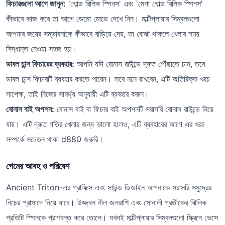
ফিচারগুলো আগে জানুন:
'গোল্ড রিলিক স্পিনস' এবং 'মেগা গোল্ড রিলিক স্পিনস'
কীভাবে কাজ করে তা আগে ডেমো মোডে দেখে নিন। মাল্টিপ্লায়ার সিম্বলগুলো
আপনার জয়ের সম্ভাবনাকে কীভাবে বাড়িয়ে দেয়, তা বোঝা থাকলে খেলার সময়
সিদ্ধান্ত নেওয়া সহজ হয়।
ডাবল চান্স ফিচারের ব্যবহার:
আপনি যদি বোনাস রাউন্ডে দ্রুত পৌঁছাতে চান, তবে
ডাবল চান্স ফিচারটি ব্যবহার করতে পারেন। তবে মনে রাখবেন, এটি অতিরিক্ত খরচ
সাপেক্ষ, তাই নিজের সামর্থ্য অনুযায়ী এটি ব্যবহার করুন।
বোনাস বাই অপশন:
বোনাস বাই বা ফিচার বাই অপশনটি সরাসরি বোনাস রাউন্ডে নিয়ে
যায়। এটি দ্রুত গতির খেলার জন্য ভালো হলেও, এটি ব্যবহারের আগে এর খরচ
সম্পর্কে সচেতন থাকা d880 জরুরি।
গেমের আবহ ও পরিবেশ
Ancient Triton-এর গ্রাফিক্স এবং সাউন্ড ডিজাইন আপনাকে সরাসরি সমুদ্রের
নিচের প্রাসাদে নিয়ে যাবে। উজ্জ্বল নীল জলরাশি এবং সোনালী প্রতীকের ঝিলিক
প্রতিটি স্পিনকে প্রাণবন্ত করে তোলে। যখনই মাল্টিপ্লায়ার সিম্বলগুলো স্ক্রিনে ভেসে