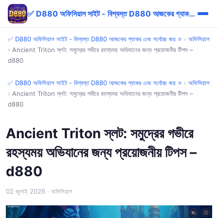
✅ D880 অফিসিয়াল সাইট - বিশ্বস্ত D880 আজকের গ্যাকর এবং সর্বোচ্চ জয় ⭐
✅ D880 অফিসিয়াল সাইট - বিশ্বস্ত D880 আজকের গ্যাকর এবং সর্বোচ্চ জয় ⭐
›
অফিসিয়াল
›
Ancient Triton স্লট: সমুদ্রের গভীরে রহস্যময় অভিযানের জন্য প্রয়োজনীয় টিপস –
d880
✅ D880 অফিসিয়াল সাইট - বিশ্বস্ত D880 আজকের গ্যাকর এবং সর্বোচ্চ জয় ⭐
›
অফিসিয়াল
›
Ancient Triton স্লট: সমুদ্রের গভীরে রহস্যময় অভিযানের জন্য প্রয়োজনীয় টিপস –
d880
Ancient Triton স্লট: সমুদ্রের গভীরে
রহস্যময় অভিযানের জন্য প্রয়োজনীয় টিপস –
d880
02 জুলাই 2026
· অফিসিয়াল