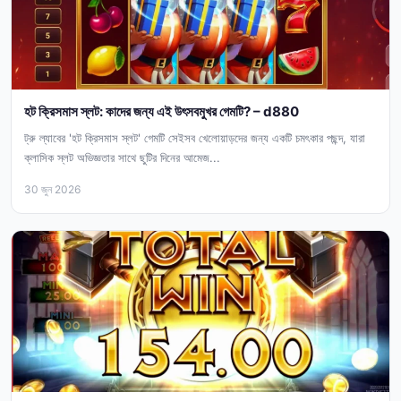
হট ক্রিসমাস স্লট: কাদের জন্য এই উৎসবমুখর গেমটি? – d880
ট্রু ল্যাবের 'হট ক্রিসমাস স্লট' গেমটি সেইসব খেলোয়াড়দের জন্য একটি চমৎকার পছন্দ, যারা
ক্লাসিক স্লট অভিজ্ঞতার সাথে ছুটির দিনের আমেজ...
30 জুন 2026