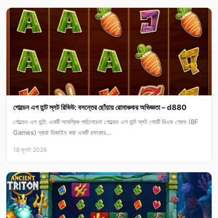
গোল্ডেন এগ হান্ট স্লট রিভিউ: বসন্তের ছোঁয়ায় রোমাঞ্চকর অভিজ্ঞতা – d880
গোল্ডেন এগ হান্ট: একটি সামগ্রিক পর্যালোচনা গোল্ডেন এগ হান্ট স্লট গেমটি বিএফ গেমস (BF
Games) দ্বারা ডিজাইন করা একটি চমৎকার...
18 জুলাই 2026